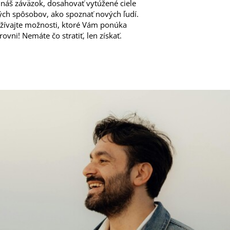
a náš záväzok, dosahovať vytúžené ciele
ých spôsobov, ako spoznať nových ľudí.
yužívajte možnosti, ktoré Vám ponúka
vni! Nemáte čo stratiť, len získať.