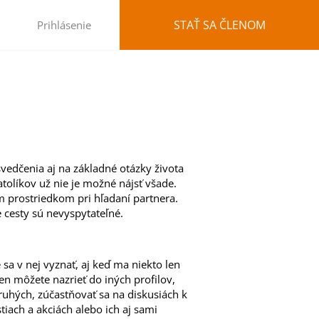
STAŤ SA ČLENOM
Prihlásenie
svedčenia aj na základné otázky života
atolíkov už nie je možné nájsť všade.
ým prostriedkom pri hľadaní partnera.
e cesty sú nevyspytateľné.
sa v nej vyznať, aj keď ma niekto len
en môžete nazrieť do iných profilov,
druhých, zúčastňovať sa na diskusiách k
iach a akciách alebo ich aj sami