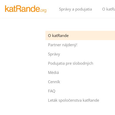
Správy a podujatia
O katR
O katRande
Partner nájdený!
Správy
Podujatia pre slobodných
Médiá
Cenník
FAQ
Leták spoločenstva katRande