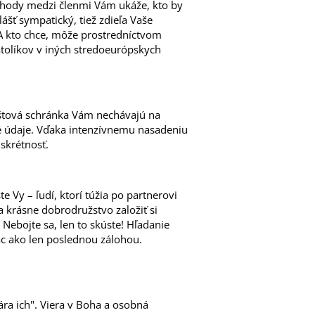
zhody medzi členmi Vám ukáže, kto by
lášť sympatický, tiež zdieľa Vaše
 A kto chce, môže prostredníctvom
atolíkov v iných stredoeurópskych
oštová schránka Vám nechávajú na
é údaje. Vďaka intenzívnemu nasadeniu
skrétnosť.
e Vy – ľudí, ktorí túžia po partnerovi
 na krásne dobrodružstvo založiť si
Nebojte sa, len to skúste! Hľadanie
ac ako len poslednou zálohou.
ra ich". Viera v Boha a osobná