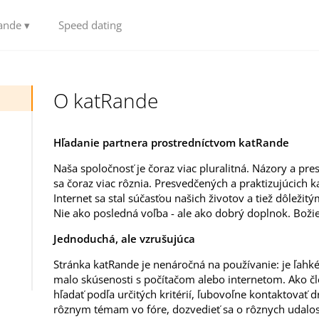
ande ▾
Speed dating
O katRande
Hľadanie partnera prostredníctvom katRande
Naša spoločnosť je čoraz viac pluralitná. Názory a pre
sa čoraz viac rôznia. Presvedčených a praktizujúcich k
Internet sa stal súčasťou našich životov a tiež dôležit
Nie ako posledná voľba - ale ako dobrý doplnok. Boži
Jednoduchá, ale vzrušujúca
Stránka katRande je nenáročná na používanie: je ľahké 
malo skúsenosti s počítačom alebo internetom. Ako čl
hľadať podľa určitých kritérií, ľubovoľne kontaktovať 
rôznym témam vo fóre, dozvedieť sa o rôznych udalost