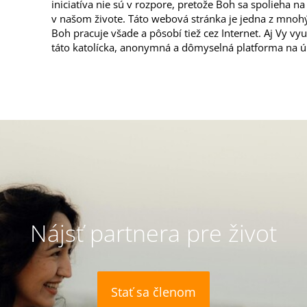
iniciatíva nie sú v rozpore, pretože Boh sa spolieha n
v našom živote. Táto webová stránka je jedna z mnoh
Boh pracuje všade a pôsobí tiež cez Internet. Aj Vy v
táto katolícka, anonymná a dômyselná platforma na úro
Nájsť partnera pre život
Stať sa členom