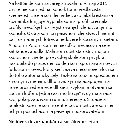
Na katRande som sa zaregistrovala už v máji 2015.
Určite nie som jediná, koho k tomu viedla čistá
zvedavosť: chcela som len vidieť, ako taká kresťanská
zoznamka funguje. Vyplnila som si profil, prečítala
profily niekoľkých už registrovaných členov, a tým to
skončilo. Ostala som pri pasívnom členstve, zhliadnutí
pár rozmazaných fotiek a nedôvere k sociálnym sieťam.
A potom? Potom som na niekoľko mesiacov na celé
katRande zabudla. Mala som dosť starostí v mojom
skutočnom živote: po vysokej škole som prvýkrát
nastúpila do práce, deň čo deň som spoznávala nových
ľudí. Som človek, ktorý keď zažíva niečo nové, vloží sa
do toho automaticky celý. Ťažko sa totiž prispôsobujem
životným zmenám, dlho trvá, kým sa adaptujem na
nové prostredie a ešte dlhšie si zvykám a otváram sa
cudzím ľuďom. Jedna časť môjho „ja“ vždy mala rada
svoj pokoj, zaužívanú rutinu, stereotyp. Situácie a
udalosti, kde nie som v centre pozornosti, ale som len
tichým poslucháčom a pasívnym pozorovateľom.
Nedôvera k zoznamkám a sociálnym sieťam