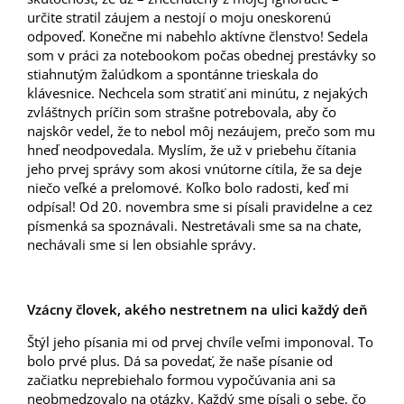
určite stratil záujem a nestojí o moju oneskorenú
odpoveď. Konečne mi nabehlo aktívne členstvo! Sedela
som v práci za notebookom počas obednej prestávky so
stiahnutým žalúdkom a spontánne trieskala do
klávesnice. Nechcela som stratiť ani minútu, z nejakých
zvláštnych príčin som strašne potrebovala, aby čo
najskôr vedel, že to nebol môj nezáujem, prečo som mu
hneď neodpovedala. Myslím, že už v priebehu čítania
jeho prvej správy som akosi vnútorne cítila, že sa deje
niečo veľké a prelomové. Koľko bolo radosti, keď mi
odpísal! Od 20. novembra sme si písali pravidelne a cez
písmenká sa spoznávali. Nestretávali sme sa na chate,
nechávali sme si len obsiahle správy.
Vzácny človek, akého nestretnem na ulici každý deň
Štýl jeho písania mi od prvej chvíle veľmi imponoval. To
bolo prvé plus. Dá sa povedať, že naše písanie od
začiatku neprebiehalo formou vypočúvania ani sa
neobmedzovalo na otázky. Každý sme písali o sebe, čo