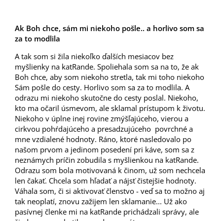
Ak Boh chce, sám mi niekoho pošle.. a horlivo som sa
za to modlila
A tak som si žila niekoľko ďalších mesiacov bez
myšlienky na katRande. Spoliehala som sa na to, že ak
Boh chce, aby som niekoho stretla, tak mi toho niekoho
Sám pošle do cesty. Horlivo som sa za to modlila. A
odrazu mi niekoho skutočne do cesty poslal. Niekoho,
kto ma očaril úsmevom, ale sklamal prístupom k životu.
Niekoho v úplne inej rovine zmýšľajúceho, vierou a
cirkvou pohŕdajúceho a presadzujúceho povrchné a
mne vzdialené hodnoty. Ráno, ktoré nasledovalo po
našom prvom a jedinom posedení pri káve, som sa z
neznámych príčin zobudila s myšlienkou na katRande.
Odrazu som bola motivovaná k činom, už som nechcela
len čakať. Chcela som hľadať a nájsť čistejšie hodnoty.
Váhala som, či si aktivovať členstvo - veď sa to možno aj
tak neoplatí, znovu zažijem len sklamanie... Už ako
pasívnej členke mi na katRande prichádzali správy, ale