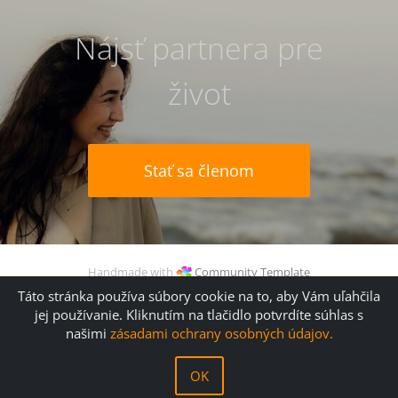
Nájsť partnera pre
život
Stať sa členom
Handmade with
Community Template
© 2006 (
kathTreff
) -2026 Gudrun Kugler
Táto stránka používa súbory cookie na to, aby Vám uľahčila
jej používanie. Kliknutím na tlačidlo potvrdíte súhlas s
našimi
zásadami ochrany osobných údajov.
Linky
Typy na vylepšenie profilu
Pravidlá a podmienky
OK
Tiráž
Kontakt
Ochrana osobných údajov