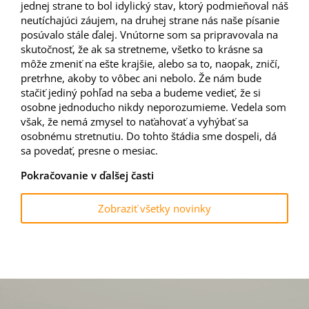
jednej strane to bol idylický stav, ktorý podmieňoval náš
neutíchajúci záujem, na druhej strane nás naše písanie
posúvalo stále ďalej. Vnútorne som sa pripravovala na
skutočnosť, že ak sa stretneme, všetko to krásne sa
môže zmeniť na ešte krajšie, alebo sa to, naopak, zničí,
pretrhne, akoby to vôbec ani nebolo. Že nám bude
stačiť jediný pohľad na seba a budeme vedieť, že si
osobne jednoducho nikdy neporozumieme. Vedela som
však, že nemá zmysel to naťahovať a vyhýbať sa
osobnému stretnutiu. Do tohto štádia sme dospeli, dá
sa povedať, presne o mesiac.
Pokračovanie v ďalšej časti
Zobraziť všetky novinky