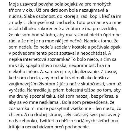
Moja uzavretá povaha bola odjakživa pre mnohých
tŕňom v oku. Už pre deti som bola nezaujímavá a
nudná. Slabá osobnosť, do ktorej si radi kopli, keď sa im
z nudy či zlomyseľnosti zachcelo. Toto poznanie vo mne
ostalo hlboko zakorenené a vnútorne ma presvedčilo,
že nie som hodná toho, aby ma raz mal niekto úprimne
rád, a že nie je na mne nič jedinečné. Napriek tomu, že
som nedeľu čo nedeľu sedela v kostole a počúvala opak,
v podvedomí tento pocit zostával a neodchádzal. A
nejaká internetová zoznamka? To bolo niečo, s čím sa
mi vždy spájalo slovo maska, neúprimnosť, hra na
niekoho iného. A, samozrejme, idealizovanie. Z časov,
keď som chcela, aby ma ľudia vnímali ako lepšiu a
zaujímavejším životom žijúcu než v skutočnosti, som už
vyrástla. Nahradila ju priam bolestná túžba po tom, aby
ma druhý spoznal takú, aká som naozaj, bez príkras, a
aby sa vo mne nesklamal. Bola som presvedčená, že
zoznamka mi môže poskytnúť všetko iné – len nie to, čo
chcem. A na druhej strane, celý súčasný svet postavený
na Facebooku, Twitteri a ďalších sociálnych sieťach ma
irituje a nenachádzam preň pochopenie.