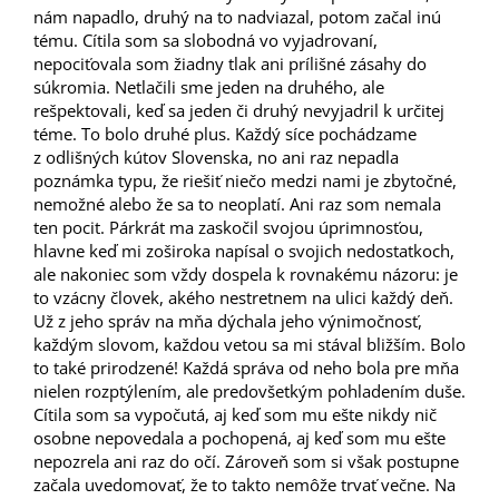
nám napadlo, druhý na to nadviazal, potom začal inú
tému. Cítila som sa slobodná vo vyjadrovaní,
nepociťovala som žiadny tlak ani prílišné zásahy do
súkromia. Netlačili sme jeden na druhého, ale
rešpektovali, keď sa jeden či druhý nevyjadril k určitej
téme. To bolo druhé plus. Každý síce pochádzame
z odlišných kútov Slovenska, no ani raz nepadla
poznámka typu, že riešiť niečo medzi nami je zbytočné,
nemožné alebo že sa to neoplatí. Ani raz som nemala
ten pocit. Párkrát ma zaskočil svojou úprimnosťou,
hlavne keď mi zoširoka napísal o svojich nedostatkoch,
ale nakoniec som vždy dospela k rovnakému názoru: je
to vzácny človek, akého nestretnem na ulici každý deň.
Už z jeho správ na mňa dýchala jeho výnimočnosť,
každým slovom, každou vetou sa mi stával bližším. Bolo
to také prirodzené! Každá správa od neho bola pre mňa
nielen rozptýlením, ale predovšetkým pohladením duše.
Cítila som sa vypočutá, aj keď som mu ešte nikdy nič
osobne nepovedala a pochopená, aj keď som mu ešte
nepozrela ani raz do očí. Zároveň som si však postupne
začala uvedomovať, že to takto nemôže trvať večne. Na