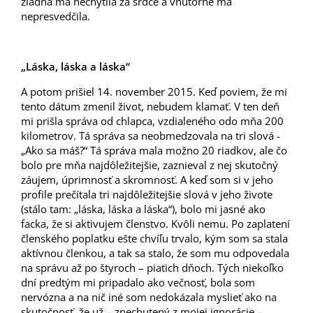
žiadna ma nechytila za srdce a vnútorne ma
nepresvedčila.
„Láska, láska a láska“
A potom prišiel 14. november 2015. Keď poviem, že mi
tento dátum zmenil život, nebudem klamať. V ten deň
mi prišla správa od chlapca, vzdialeného odo mňa 200
kilometrov. Tá správa sa neobmedzovala na tri slová -
„Ako sa máš?“ Tá správa mala možno 20 riadkov, ale čo
bolo pre mňa najdôležitejšie, zaznieval z nej skutočný
záujem, úprimnosť a skromnosť. A keď som si v jeho
profile prečítala tri najdôležitejšie slová v jeho živote
(stálo tam: „láska, láska a láska“), bolo mi jasné ako
facka, že si aktivujem členstvo. Kvôli nemu. Po zaplatení
členského poplatku ešte chvíľu trvalo, kým som sa stala
aktívnou členkou, a tak sa stalo, že som mu odpovedala
na správu až po štyroch – piatich dňoch. Tých niekoľko
dní predtým mi pripadalo ako večnosť, bola som
nervózna a na nič iné som nedokázala myslieť ako na
skutočnosť, že už – znechutený z mojej ignorácie –