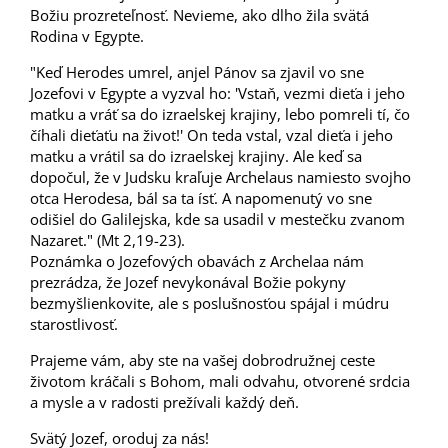
Božiu prozreteľnosť. Nevieme, ako dlho žila svätá
Rodina v Egypte.
"Keď Herodes umrel, anjel Pánov sa zjavil vo sne
Jozefovi v Egypte a vyzval ho: 'Vstaň, vezmi dieťa i jeho
matku a vráť sa do izraelskej krajiny, lebo pomreli tí, čo
číhali dieťaťu na život!' On teda vstal, vzal dieťa i jeho
matku a vrátil sa do izraelskej krajiny. Ale keď sa
dopočul, že v Judsku kraľuje Archelaus namiesto svojho
otca Herodesa, bál sa ta ísť. A napomenutý vo sne
odišiel do Galilejska, kde sa usadil v mestečku zvanom
Nazaret." (Mt 2,19-23).
Poznámka o Jozefových obavách z Archelaa nám
prezrádza, že Jozef nevykonával Božie pokyny
bezmyšlienkovite, ale s poslušnosťou spájal i múdru
starostlivosť.
Prajeme vám, aby ste na vašej dobrodružnej ceste
životom kráčali s Bohom, mali odvahu, otvorené srdcia
a mysle a v radosti prežívali každý deň.
Svätý Jozef, oroduj za nás!