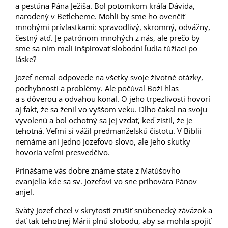
a pestúna Pána Ježiša. Bol potomkom kráľa Dávida,
narodený v Betleheme. Mohli by sme ho ovenčiť
mnohými prívlastkami: spravodlivý, skromný, odvážny,
čestný atď. Je patrónom mnohých z nás, ale prečo by
sme sa ním mali inšpirovať slobodní ľudia túžiaci po
láske?
Jozef nemal odpovede na všetky svoje životné otázky,
pochybnosti a problémy. Ale počúval Boží hlas
a s dôverou a odvahou konal. O jeho trpezlivosti hovorí
aj fakt, že sa ženil vo vyššom veku. Dlho čakal na svoju
vyvolenú a bol ochotný sa jej vzdať, keď zistil, že je
tehotná. Veľmi si vážil predmanželskú čistotu. V Biblii
nemáme ani jedno Jozefovo slovo, ale jeho skutky
hovoria veľmi presvedčivo.
Prinášame vás dobre známe state z Matúšovho
evanjelia kde sa sv. Jozefovi vo sne prihovára Pánov
anjel.
Svätý Jozef chcel v skrytosti zrušiť snúbenecký záväzok a
dať tak tehotnej Márii plnú slobodu, aby sa mohla spojiť