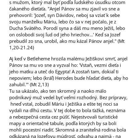
s mužom, ktorý mal byť podľa ľudského úsudku otcom
čakaného dieťaťa. "Anjel Pánov sa mu zjavil vo sne a
prehovoril: 'Jozef, syn Dávidov, neboj sa vziať k sebe
svoju manželku Máriu, lebo čo sa v nej počalo, je z
Ducha Svätého. Porodí syna a dáš mu meno Ježiš, lebo
on oslobodí svoj ľud od jeho hriechov...' Keď sa Jozef
prebudil zo sna, urobil, ako mu kázal Pánov anjel." (Mt
1,20-21.24)
Aj keď v Betleheme hrozila malému Ježiškovi smrť, anjel
Pánov sa mu vo sne a vyzval ho: 'Vstaň, vezmi dieťa i
jeho matku a uteč do Egypta! A zostaň tam, dokiaľ ti
nepoviem; lebo (kráľ) Herodes bude hľadať dieťa, aby ho
zahubil.'" (Mt 2,13)
Tu sa ukázalo, ako ten skromný a naoko málo
podnikavý muž vedel byť veľmi rozhodný. Bez prípravy,
hneď vstal, zobudil Máriu i Ježiška a ešte tej noci sa
vydali na dlhú cestu. V tej dobe to bola ťažká, neznáma
a nebezpečná cesta cez púšť. Nejestvovali turistické
mapy a orientačné tabule, podľa ktorých by sa boli
mohli pocestní riadiť. Skromná a zraniteľná rodina bola
odkázaná na Jozefovu múdrosť, odvahu a najmä - na