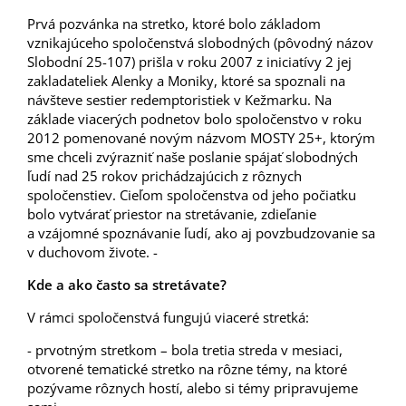
Prvá pozvánka na stretko, ktoré bolo základom
vznikajúceho spoločenstvá slobodných (pôvodný názov
Slobodní 25-107) prišla v roku 2007 z iniciatívy 2 jej
zakladateliek Alenky a Moniky, ktoré sa spoznali na
návšteve sestier redemptoristiek v Kežmarku. Na
základe viacerých podnetov bolo spoločenstvo v roku
2012 pomenované novým názvom MOSTY 25+, ktorým
sme chceli zvýrazniť naše poslanie spájať slobodných
ľudí nad 25 rokov prichádzajúcich z rôznych
spoločenstiev. Cieľom spoločenstva od jeho počiatku
bolo vytvárať priestor na stretávanie, zdieľanie
a vzájomné spoznávanie ľudí, ako aj povzbudzovanie sa
v duchovom živote. -
Kde a ako často sa stretávate?
V rámci spoločenstvá fungujú viaceré stretká:
- prvotným stretkom – bola tretia streda v mesiaci,
otvorené tematické stretko na rôzne témy, na ktoré
pozývame rôznych hostí, alebo si témy pripravujeme