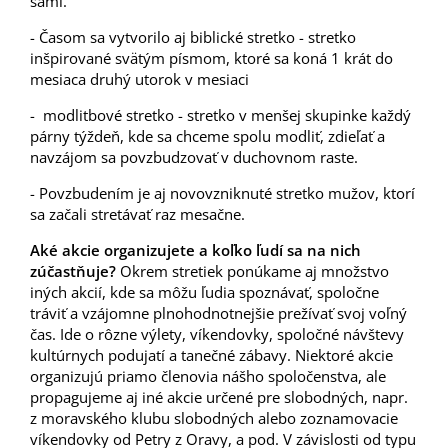
sami.
- Časom sa vytvorilo aj biblické stretko - stretko
inšpirované svätým písmom, ktoré sa koná 1 krát do
mesiaca druhý utorok v mesiaci
- modlitbové stretko - stretko v menšej skupinke každý
párny týždeň, kde sa chceme spolu modliť, zdieľať a
navzájom sa povzbudzovať v duchovnom raste.
- Povzbudením je aj novovzniknuté stretko mužov, ktorí
sa začali stretávať raz mesačne.
Aké akcie organizujete a koľko ľudí sa na nich
zúčastňuje?
Okrem stretiek ponúkame aj množstvo
iných akcií, kde sa môžu ľudia spoznávať, spoločne
tráviť a vzájomne plnohodnotnejšie prežívať svoj voľný
čas. Ide o rôzne výlety, víkendovky, spoločné návštevy
kultúrnych podujatí a tanečné zábavy. Niektoré akcie
organizujú priamo členovia nášho spoločenstva, ale
propagujeme aj iné akcie určené pre slobodných, napr.
z moravského klubu slobodných alebo zoznamovacie
víkendovky od Petry z Oravy, a pod. V závislosti od typu