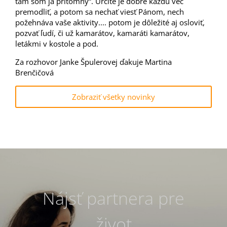
tam som ja prítomný“. Určite je dobré každú vec
premodliť, a potom sa nechať viesť Pánom, nech
požehnáva vaše aktivity.... potom je dôležité aj osloviť,
pozvať ľudí, či už kamarátov, kamaráti kamarátov,
letákmi v kostole a pod.
Za rozhovor Janke Špulerovej ďakuje Martina
Brenčičová
Zobraziť všetky novinky
Nájsť partnera pre
život