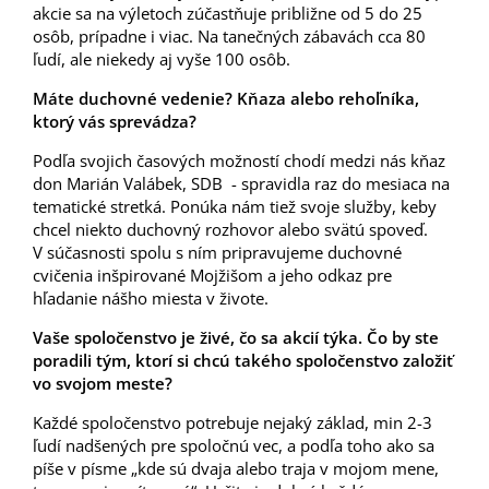
akcie sa na výletoch zúčastňuje približne od 5 do 25
osôb, prípadne i viac. Na tanečných zábavách cca 80
ľudí, ale niekedy aj vyše 100 osôb.
Máte duchovné vedenie? Kňaza alebo rehoľníka,
ktorý vás sprevádza?
Podľa svojich časových možností chodí medzi nás kňaz
don Marián Valábek, SDB - spravidla raz do mesiaca na
tematické stretká. Ponúka nám tiež svoje služby, keby
chcel niekto duchovný rozhovor alebo svätú spoveď.
V súčasnosti spolu s ním pripravujeme duchovné
cvičenia inšpirované Mojžišom a jeho odkaz pre
hľadanie nášho miesta v živote.
Vaše spoločenstvo je živé, čo sa akcií týka. Čo by ste
poradili tým, ktorí si chcú takého spoločenstvo založiť
vo svojom meste?
Každé spoločenstvo potrebuje nejaký základ, min 2-3
ľudí nadšených pre spoločnú vec, a podľa toho ako sa
píše v písme „kde sú dvaja alebo traja v mojom mene,