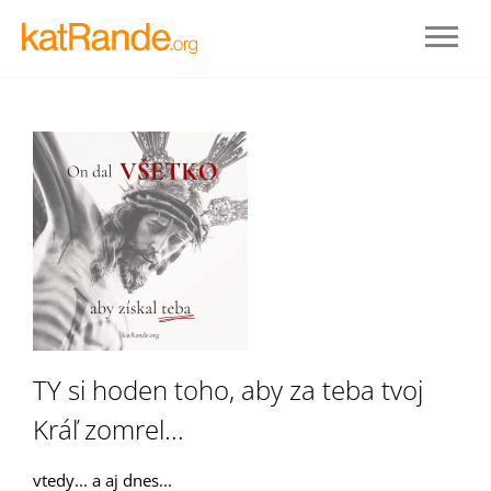
Prihlásenie
TY si hoden toho, aby za teba tvoj
Kráľ zomrel...
STAŤ SA ČLENOM
vtedy... a aj dnes...