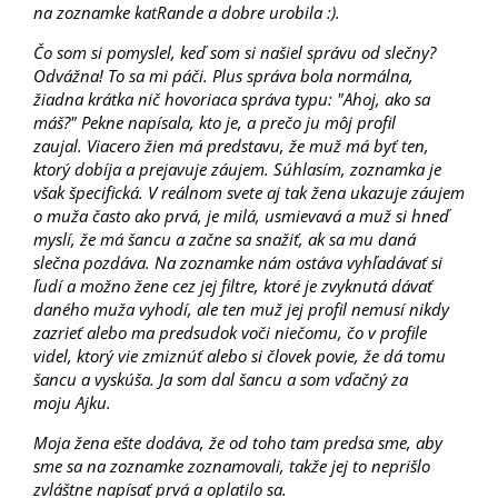
na zoznamke katRande a dobre urobila :).
Čo som si pomyslel, keď som si našiel správu od slečny?
Odvážna! To sa mi páči. Plus správa bola normálna,
žiadna krátka nič hovoriaca správa typu: "Ahoj, ako sa
máš?" Pekne napísala, kto je, a prečo ju môj profil
zaujal. Viacero žien má predstavu, že muž má byť ten,
ktorý dobíja a prejavuje záujem. Súhlasím, zoznamka je
však špecifická. V reálnom svete aj tak žena ukazuje záujem
o muža často ako prvá, je milá, usmievavá a muž si hneď
myslí, že má šancu a začne sa snažiť, ak sa mu daná
slečna pozdáva. Na zoznamke nám ostáva vyhľadávať si
ľudí a možno žene cez jej filtre, ktoré je zvyknutá dávať
daného muža vyhodí, ale ten muž jej profil nemusí nikdy
zazrieť alebo ma predsudok voči niečomu, čo v profile
videl, ktorý vie zmiznúť alebo si človek povie, že dá tomu
šancu a vyskúša. Ja som dal šancu a som vďačný za
moju Ajku.
Moja žena ešte dodáva, že od toho tam predsa sme, aby
sme sa na zoznamke zoznamovali, takže jej to neprišlo
zvláštne napísať prvá a oplatilo sa.