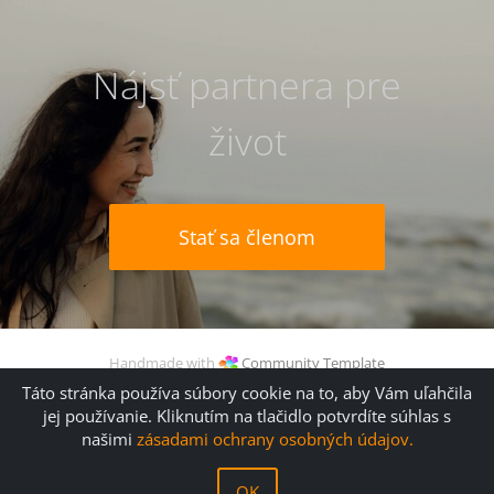
Nájsť partnera pre
život
Stať sa členom
Handmade with
Community Template
© 2006 (
kathTreff
) -2026 Gudrun Kugler
Táto stránka používa súbory cookie na to, aby Vám uľahčila
jej používanie. Kliknutím na tlačidlo potvrdíte súhlas s
našimi
zásadami ochrany osobných údajov.
Linky
Typy na vylepšenie profilu
Pravidlá a podmienky
OK