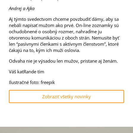
Andrej a Ajka
Aj týmto svedectvom chceme povzbudiť dámy, aby sa
nebáli napísať mužom ako prvé. On-line zoznamky sú
ochudobnené o osobný rozmer, nahraďme ju
otvorenou komunikáciou z oboch strán. Nemusíte byť
len “pasívnymi členkami s aktívnym členstvom”, ktoré
čakajú na to, kým ich muži oslovia.
Odvaha nie je výsadou len mužov, pristane aj ženám.
Váš katRande tím
Ilustračné foto: freepik
Zobraziť všetky novinky