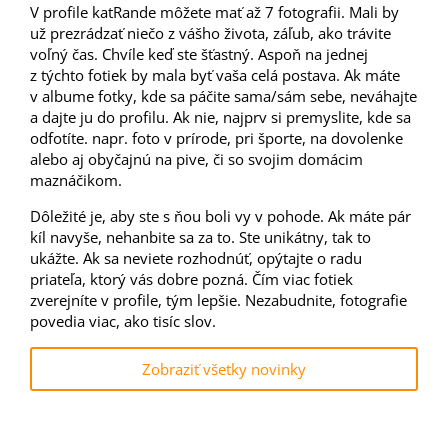
V profile katRande môžete mať až 7 fotografii. Mali by
už prezrádzať niečo z vášho života, záľub, ako trávite
voľný čas. Chvíle keď ste šťastný. Aspoň na jednej
z týchto fotiek by mala byť vaša celá postava. Ak máte
v albume fotky, kde sa páčite sama/sám sebe, neváhajte
a dajte ju do profilu. Ak nie, najprv si premyslite, kde sa
odfotíte. napr. foto v prírode, pri športe, na dovolenke
alebo aj obyčajnú na pive, či so svojim domácim
maznáčikom.
Dôležité je, aby ste s ňou boli vy v pohode. Ak máte pár
kíl navyše, nehanbite sa za to. Ste unikátny, tak to
ukážte. Ak sa neviete rozhodnúť, opýtajte o radu
priateľa, ktorý vás dobre pozná. Čím viac fotiek
zverejníte v profile, tým lepšie. Nezabudnite, fotografie
povedia viac, ako tisíc slov.
Zobraziť všetky novinky