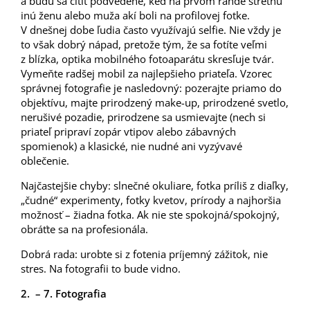
a budú sa cítiť podvedene, keď na prvom rande stretnú
inú ženu alebo muža akí boli na profilovej fotke.
V dnešnej dobe ľudia často využívajú selfie. Nie vždy je
to však dobrý nápad, pretože tým, že sa fotíte veľmi
z blízka, optika mobilného fotoaparátu skresľuje tvár.
Vymeňte radšej mobil za najlepšieho priateľa. Vzorec
správnej fotografie je nasledovný: pozerajte priamo do
objektívu, majte prirodzený make-up, prirodzené svetlo,
nerušivé pozadie, prirodzene sa usmievajte (nech si
priateľ pripraví zopár vtipov alebo zábavných
spomienok) a klasické, nie nudné ani vyzývavé
oblečenie.
Najčastejšie chyby: slnečné okuliare, fotka príliš z diaľky,
„čudné“ experimenty, fotky kvetov, prírody a najhoršia
možnosť – žiadna fotka. Ak nie ste spokojná/spokojný,
obráťte sa na profesionála.
Dobrá rada: urobte si z fotenia príjemný zážitok, nie
stres. Na fotografii to bude vidno.
2. – 7. Fotografia