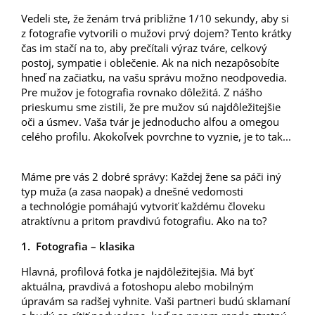
Vedeli ste, že ženám trvá približne 1/10 sekundy, aby si
z fotografie vytvorili o mužovi prvý dojem? Tento krátky
čas im stačí na to, aby prečítali výraz tváre, celkový
postoj, sympatie i oblečenie. Ak na nich nezapôsobíte
hneď na začiatku, na vašu správu možno neodpovedia.
Pre mužov je fotografia rovnako dôležitá. Z nášho
prieskumu sme zistili, že pre mužov sú najdôležitejšie
oči a úsmev. Vaša tvár je jednoducho alfou a omegou
celého profilu. Akokoľvek povrchne to vyznie, je to tak...
Máme pre vás 2 dobré správy: Každej žene sa páči iný
typ muža (a zasa naopak) a dnešné vedomosti
a technológie pomáhajú vytvoriť každému človeku
atraktívnu a pritom pravdivú fotografiu. Ako na to?
1. Fotografia – klasika
Hlavná, profilová fotka je najdôležitejšia. Má byť
aktuálna, pravdivá a fotoshopu alebo mobilným
úpravám sa radšej vyhnite. Vaši partneri budú sklamaní