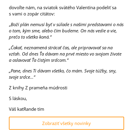
dovoľte nám, na sviatok svätého Valentína podeliť sa
s vami o zopár citátov:
„
Boží plán nemusí byť v súlade s našimi predstavami o nás
o tom, kým sme, alebo čím budeme. On nás vedie a vie,
prečo to všetko koná.“
„Čakať, neznamená strácať čas, ale pripravovať sa na
vzťah. Od dnes Ťa dávam na prvé miesto vo svojom živote
a oslavovať Ťa čistým srdcom.“
„Pane, dnes Ti dávam všetko, čo mám. Svoje túžby, sny,
svoje srdce...“
Z knihy Z prameňa múdrosti
S láskou,
Váš katRande tím
Zobraziť všetky novinky