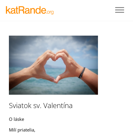
Prihlásenie
Sviatok sv. Valentína
STAŤ SA ČLENOM
O láske
Milí priatelia,