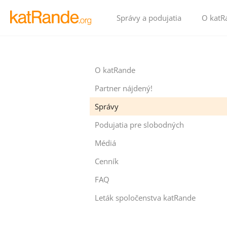
Správy a podujatia
O katR
O katRande
Partner nájdený!
Správy
Podujatia pre slobodných
Médiá
Cenník
FAQ
Leták spoločenstva katRande