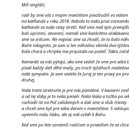
Milí singláči,
radi by sme vás s mojim manželom povzbudili vo vašom 
na katRande v roku 2018. Nebola to naša prvá zoznamka,
katRande sa naše cesty stretli. Keď sme nad tým premýšľa
boli úprimní, otvorení, nemali sme konkrétne očakávania
sme sa srdcom. Ale najviac sme sa zhodli, že to bola náh
Božie inkognito. Ja som si len náhodou všimla dva týždn
bola chorá a chrípka ma pripútala na posteľ. Takto zača
Kamaráti sa nás pýtajú, ako sme vedeli že sme pre seba 
písali každý deň dlhé maily, po troch týždňoch nasledov
naše sympatie. Ja som vedela že Juraj je ten pravý po prv
druhej.
Naše tretie stretnutie je pre nás pamätné. V kaviarni zne
a od tej doby je to naša pieseň. Naša láska a túžba po se
rozhodli ísť na Púť zaľúbených a dali sme si sľub čistoty
a chceli sme byť pre seba darom v manželstve. S odstu
upevnilo našu lásku, ale aj náš vzťah k Bohu.
Keď sme po lete oznámili rodičom a priateľom že sa chce