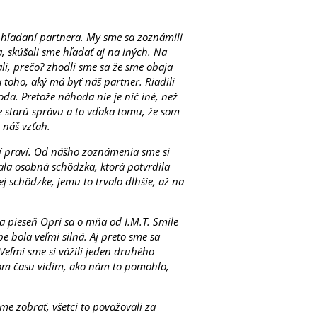
hľadaní partnera. My sme sa zoznámili
 skúšali sme hľadať aj na iných. Na
li, prečo? zhodli sme sa že sme obaja
 toho, aký má byť náš partner. Riadili
oda. Pretože náhoda nie je nič iné, než
e starú správu a to vďaka tomu, že som
l náš vzťah.
tí praví. Od nášho zoznámenia sme si
ala osobná schôdzka, ktorá potvrdila
ej schôdzke, jemu to trvalo dlhšie, až na
la pieseň Opri sa o mňa od I.M.T. Smile
be bola veľmi silná. Aj preto sme sa
. Veľmi sme si vážili jeden druhého
pom času vidím, ako nám to pomohlo,
me zobrať, všetci to považovali za