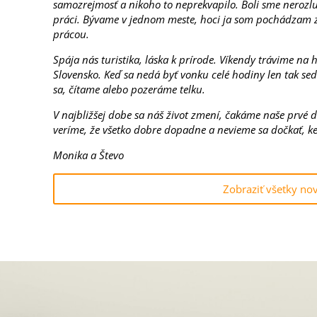
samozrejmosť a nikoho to neprekvapilo. Boli sme nerozlu
práci. Bývame v jednom meste, hoci ja som pochádzam z i
prácou.
Spája nás turistika, láska k prírode. Víkendy trávime na 
Slovensko. Keď sa nedá byť vonku celé hodiny len tak se
sa, čítame alebo pozeráme telku.
V najbližšej dobe sa náš život zmení, čakáme naše prvé d
veríme, že všetko dobre dopadne a nevieme sa dočkať, ke
Monika a Števo
Zobraziť všetky no