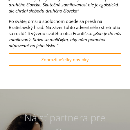
druhého človeka. Skutočná zamilovanosť nie je egoistická,
ale chráni slobodu druhého človeka“.
Po svätej omši a spoločnom obede sa prešli na
Bratislavský hrad. Na záver tohto adventného stretnutia
sa rozlúčili výzvou svätého otca Františka:
„Boh je do nás
zamilovaný. Stáva sa maličkým, aby nám pomohol
odpovedať na jeho lásku.“
Zobraziť všetky novinky
Nájsť partnera pre