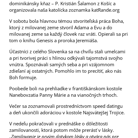
dominikánsky kňaz – P. Kristián Šalamon z Košíc a
organizovala naša katolícka zoznamka katRande.org
V sobotu bola hlavnou témou stvoriteľská práca Boha,
ktorý z milovanej zeme stvoril Adama a Evu a do
milovanej zeme sa každý človek raz vráti. Opierali sa pri
tom o knihu Genesis a proroka Jeremiáša.
Účastníci z celého Slovenka sa na chvíľu stali umelcami
a pri tvorivej práci s hlinou odkývali tajomstvá svojho
vnútra. Spoznávali samých seba a pri vzájomnom
zdieľaní aj ostatných. Pomohlo im to precítiť, ako nás
Boh formuje.
Poobede boli na prehliadke v františkánskom kostole
Nanebovzatia Panny Márie a na vianočných trhoch.
Večer sa zoznamovali prostredníctvom speed datingu
a deň ukončili adoráciou v kostole Najsvätejšej Trojice.
V nedeľu pokračovali v prednáške o dôležitosti
zamilovanosti, ktorá potom môže prerásť v lásky.
„Zamilovanie je prvým dotykom lásky a otvára nás pre