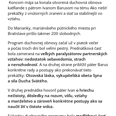
Koncom mája sa konala otvorená duchovná obnova
katRande s pátrom Ivanom Barusom na tému Ako riešiť
prekážky z vnútorných zranení a stať sa stabilnejší vo
vzťahu.
Do Marianky, mariánskeho pútnického miesta pri
Bratislave prišlo takmer 200 slobodných.
Program duchovnej obnovy začal už v piatok večer
a počas troch dní bol veľmi pestrý. Prednášková časť
bola zameraná na
veľkých paralyzátorov partnerských
vzťahov: nedostatok sebavedomia, strach
a nerozhodnosť
. A na druhej strane priblížil páter Barus
konkrétne rady a postupy ako prekonávať tieto
prekážky:
Otcovská láska, vykupiteľská obeta Syna
a sila Ducha Svätého.
V druhej prednáške hovoril páter Ivan
o hriechu
nečistoty, dôsledky na rozum, vôľu, vzťahy
a manželstvo a zároveň konkrétne postupy ako sa
naučiť žiť v čistote srdca.
Súčasťou duchovného programu bola
modlitbovú časť