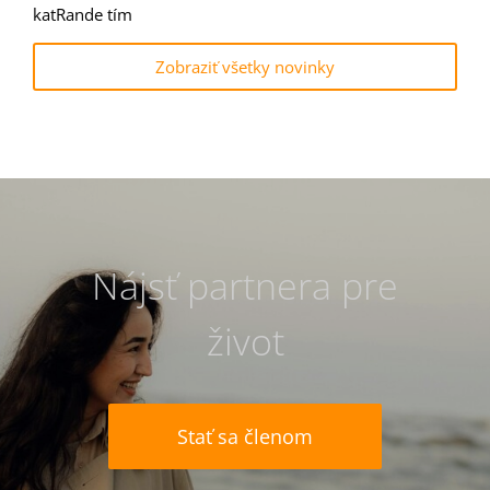
katRande tím
Zobraziť všetky novinky
Nájsť partnera pre
život
Stať sa členom