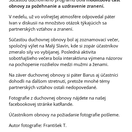
obnovy za požehnanie a uzdravenie zranení.
V nedeľu, už vo voľnejšej atmosfére odpovedal páter
Ivan v diskusii na množstvo otázok týkajúcich sa
partnerských vzťahov a zranení.
Súčasťou duchovnej obnovy bol aj zoznamovací večer,
spoločný výlet na Malý Slavín, kde si zopár účastníkov
zmeralo sily vo vybíjanej. Posledná aktivita
sobotňajšieho večera bola interaktívna výmena názorov
na pochopenie rozdielov medzi mužmi a ženami.
Na záver duchovnej obnovy si páter Barus aj účastníci
dohodli na ďalšom stretnutí, pretože mnohé témy
partnerských vzťahov ostali nedopovedané.
Fotografie z duchovnej obnovy nájdete na našej
facebookovej stránke katRande.
Účastníkom obnovy na požiadanie fotografie pošleme.
Autor fotografie: František T.