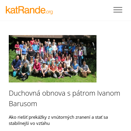
Duchovná obnova s pátrom Ivanom
Prihlásenie
Barusom
STAŤ SA ČLENOM
Ako riešiť prekážky z vnútorných zranení a stať sa
stabilnejší vo vzťahu