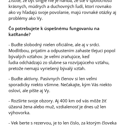
Zistíte, že byť single nie je hanba, že ste v spoločnosti
krásnych, múdrych a duchovných ľudí, ktorí rovnako
ako vy hľadajú svoje povolanie, majú rovnaké otázky aj
problémy ako Vy.
Čo potrebujete k úspešnému fungovaniu na
katRande?
- Buďte slobodný nielen oficiálne, ale aj v srdci.
Modlitbou, prijatím a odpustením zahaste tlejuci popol
bývalých vzťahov. Je veľmi zraňujúce, keď
ľudia odchádzajú zo sľubne sa rozvíjajúceho vzťahu,
pretože nemajú vyriešený bývalý vzťah.
- Buďte aktívny. Pasívnych členov si len veľmi
sporadicky niekto všimne. Nečakajte, kým Vás niekto
osloví, ale píšte aj Vy.
- Rozšírte svoje obzory. Aj 400 km od vás môže žiť
úžasná žena alebo muž, vzdialenosť je dnes už len
výhovorka.
- Vek berte s rezervou, je to len číslo, za ktorým človeka