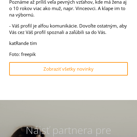
Poznáme až príliš veľa pevných vzťahov, kde má žena aj
o 10 rokov viac ako muž, napr. Vinceovci. A klape im to
na výbornú.
- Váš profil je alfou komunikácie. Dovoľte ostatným, aby
Vás cez Váš profil spoznali a zaľúbili sa do Vás.
katRande tím
Foto: freepik
Zobraziť všetky novinky
Nájsť partnera pre