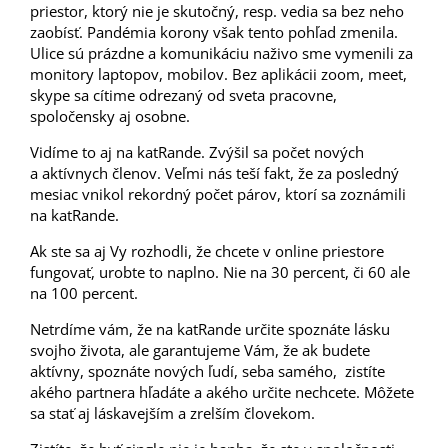
priestor, ktorý nie je skutočný, resp. vedia sa bez neho
zaobísť. Pandémia korony však tento pohľad zmenila.
Ulice sú prázdne a komunikáciu naživo sme vymenili za
monitory laptopov, mobilov. Bez aplikácii zoom, meet,
skype sa cítime odrezaný od sveta pracovne,
spoločensky aj osobne.
Vidíme to aj na katRande. Zvýšil sa počet nových
a aktívnych členov. Veľmi nás teší fakt, že za posledný
mesiac vnikol rekordný počet párov, ktorí sa zoznámili
na katRande.
Ak ste sa aj Vy rozhodli, že chcete v online priestore
fungovať, urobte to naplno. Nie na 30 percent, či 60 ale
na 100 percent.
Netrdíme vám, že na katRande určite spoznáte lásku
svojho života, ale garantujeme Vám, že ak budete
aktívny, spoznáte nových ľudí, seba samého, zistíte
akého partnera hľadáte a akého určite nechcete. Môžete
sa stať aj láskavejším a zrelším človekom.