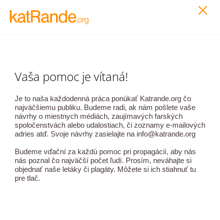
Vaša pomoc je vítaná!
Je to naša každodenná práca ponúkať Katrande.org čo
najväčšiemu publiku. Budeme radi, ak nám pošlete vaše
návrhy o miestnych médiách, zaujímavých farských
spoločenstvách alebo udalostiach, či zoznamy e-mailových
adries atď. Svoje návrhy zasielajte na info@katrande.org
Budeme vďační za každú pomoc pri propagácií, aby nás
nás poznal čo najväčší počet ľudí. Prosím, neváhajte si
objednať naše letáky či plagáty. Môžete si ich stiahnuť tu
pre tlač.