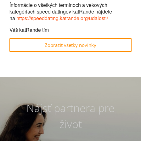
Ínformácie o všetkých termínoch a vekových
kategóriách speed datingov katRande nájdete
na
https://speeddating.katrande.org/udalosti/
Váš katRande tím
Zobraziť všetky novinky
Nájsť partnera pre
život