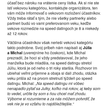
účasť bez nároku na vrátenie ceny lístka. Ak si nie ste
istí vekovou kategóriou, kontaktujte organizátora, ten
vám môže informovať o vekovom rozložení účastníkov.
Vždy treba rátať s tým, že nie všetky partnerky alebo
partneri budú vo vami preferovanom veku, keďže
vekove rozmedzie na speed datingoch je 8 a niekedy
až 12 rokov.
Väčšina účastníkov však nerieši vekovú kategóriu
takto podrobne. Svoj príbeh nám napísali aj
Júlia
a Michal
(uverejníme ho čoskoro), kde Michal
prezradil, že hoci si vždy predstavoval, že jeho
manželka bude mladšia, na speed datingu stretol
Júliu, ktorá je od neho o tri roky staršia. Rozhovor im
ubiehal veľmi príjemne a obaja si dali zhodu, otázka
veku prišla až na prvom stretnutí týždeň po speed
datingu. Michal:
„Na speed datingu mi vôbec
nenapadlo pýtať sa Julky, koľko má rokov, aj keby som
to vedel, určite by som s ňou chcel mať zhodu.
Výborne si rozumieme a za nás môžem potvrdiť, že
vek nie je vo vzťahu to najdôležitejšie.“