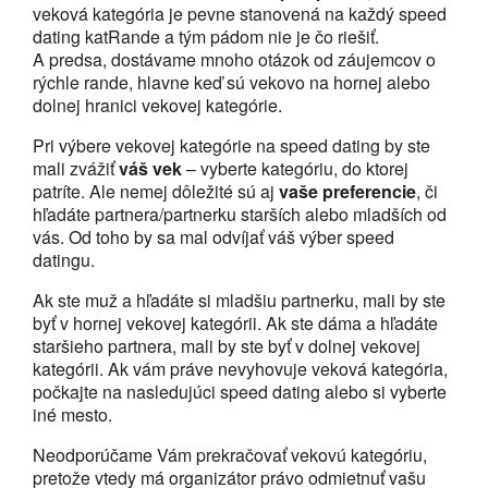
veková kategória je pevne stanovená na každý speed
dating katRande a tým pádom nie je čo riešiť.
A predsa, dostávame mnoho otázok od záujemcov o
rýchle rande, hlavne keď sú vekovo na hornej alebo
dolnej hranici vekovej kategórie.
Pri výbere vekovej kategórie na speed dating by ste
mali zvážiť
váš vek
– vyberte kategóriu, do ktorej
patríte. Ale nemej dôležité sú aj
vaše preferencie
, či
hľadáte partnera/partnerku starších alebo mladších od
vás. Od toho by sa mal odvíjať váš výber speed
datingu.
Ak ste muž a hľadáte si mladšiu partnerku, mali by ste
byť v hornej vekovej kategórii. Ak ste dáma a hľadáte
staršieho partnera, mali by ste byť v dolnej vekovej
kategórii. Ak vám práve nevyhovuje veková kategória,
počkajte na nasledujúci speed dating alebo si vyberte
iné mesto.
Neodporúčame Vám prekračovať vekovú kategóriu,
pretože vtedy má organizátor právo odmietnuť vašu