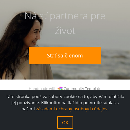
Nájsť partnera pre
život
Stať sa členom
Handmade with
Community Template
© 2006 (
kathTreff
) -2026 Gudrun Kugler
Táto stránka používa súbory cookie na to, aby Vám uľahčila
jej používanie. Kliknutím na tlačidlo potvrdíte súhlas s
našimi
zásadami ochrany osobných údajov.
Linky
Typy na vylepšenie profilu
Pravidlá a podmienky
OK
Tiráž
Kontakt
Ochrana osobných údajov