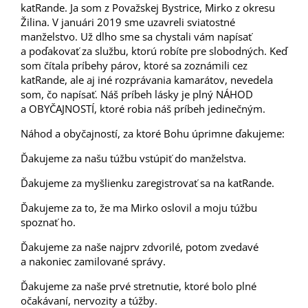
katRande. Ja som z Považskej Bystrice, Mirko z okresu
Žilina. V januári 2019 sme uzavreli sviatostné
manželstvo. Už dlho sme sa chystali vám napísať
a poďakovať za službu, ktorú robíte pre slobodných. Keď
som čítala príbehy párov, ktoré sa zoznámili cez
katRande, ale aj iné rozprávania kamarátov, nevedela
som, čo napísať. Náš príbeh lásky je plný NÁHOD
a OBYČAJNOSTÍ, ktoré robia náš príbeh jedinečným.
Náhod a obyčajností, za ktoré Bohu úprimne ďakujeme:
Ďakujeme za našu túžbu vstúpiť do manželstva.
Ďakujeme za myšlienku zaregistrovať sa na katRande.
Ďakujeme za to, že ma Mirko oslovil a moju túžbu
spoznať ho.
Ďakujeme za naše najprv zdvorilé, potom zvedavé
a nakoniec zamilované správy.
Ďakujeme za naše prvé stretnutie, ktoré bolo plné
očakávaní, nervozity a túžby.